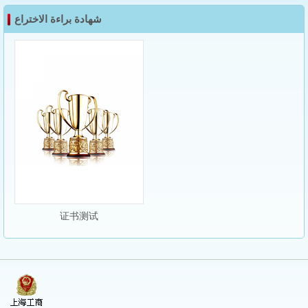
شهادة براءة الاختراع
证书测试