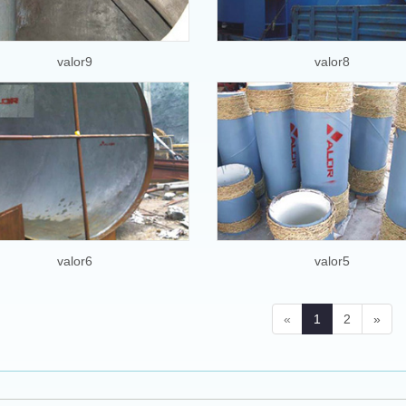
valor9
valor8
valor6
valor5
«
1
2
»