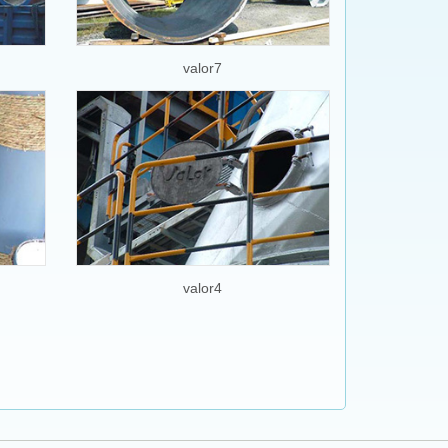
valor7
valor4