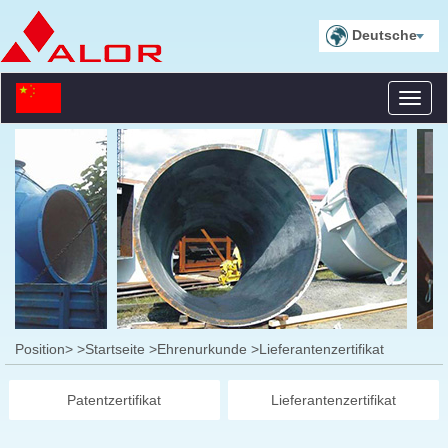
Deutsche
Toggl
naviga
Position>
>Startseite
>Ehrenurkunde
>Lieferantenzertifikat
Patentzertifikat
Lieferantenzertifikat