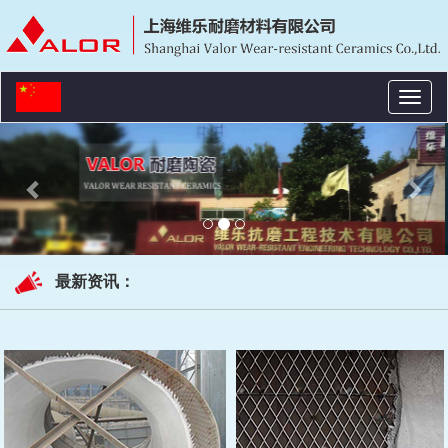
Toggl
naviga
Previous
Nex
最新资讯：