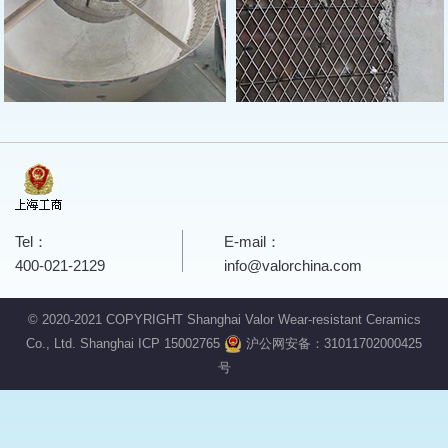
Tel：
E-mail：
400-021-2129
info@valorchina.com
© 2020-2021 COPYRIGHT Shanghai Valor Wear-resistant Ceramics
Co., Ltd.
Shanghai ICP 15002765
沪公网安备：31011702000425
号